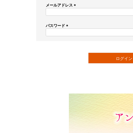
メールアドレス
(
必
須
パスワード
)
(
必
須
)
ログイン