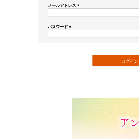
メールアドレス
(
必
須
パスワード
)
(
必
須
)
ログイン