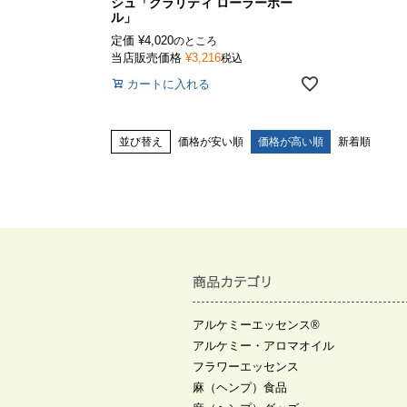
シュ「クラリティ ローラーボー
ル」
定価
¥
4,020
のところ
当店販売価格
¥
3,216
税込
カートに入れる
並び替え
価格が安い順
価格が高い順
新着順
アルケミーエッセンス®
アルケミー・アロマオイル
フラワーエッセンス
麻（ヘンプ）食品