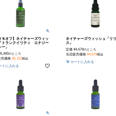
０％オフ】ネイチャーズウィッ
ネイチャーズウィッシュ「リ
「トランクイリティ エナジー
ス」
レー」
定価
¥
4,679
のところ
¥
6,440
のところ
当店販売価格
¥
4,679
税込
販売価格
¥
5,152
税込
カートに入れる
ートに入れる